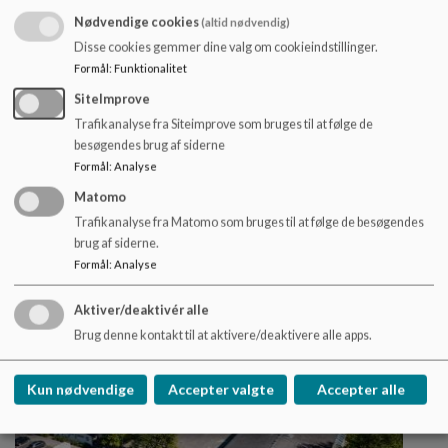
Nødvendige cookies
(altid nødvendig)
Disse cookies gemmer dine valg om cookieindstillinger.
Pædagogisk praksis
Formål
:
Funktionalitet
Alle elever skal behandles ens, og derfor forskelligt.
SiteImprove
Derfor er det vigtigt at vide, at vi på Øster Nykirke
Trafikanalyse fra Siteimprove som bruges til at følge de
Skole ser det hele menneske, og ikke kun eleven.
besøgendes brug af siderne
Læs mere
Formål
:
Analyse
Matomo
Trafikanalyse fra Matomo som bruges til at følge de besøgendes
brug af siderne.
Formål
:
Analyse
Aktiver/deaktivér alle
Brug denne kontakt til at aktivere/deaktivere alle apps.
Kun nødvendige
Accepter valgte
Accepter alle