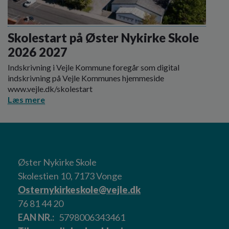
Skolestart på Øster Nykirke Skole
2026 2027
Indskrivning i Vejle Kommune foregår som digital
indskrivning på Vejle Kommunes hjemmeside
www.vejle.dk/skolestart
Læs mere
Øster Nykirke Skole
Skolestien 10, 7173 Vonge
Osternykirkeskole@vejle.dk
76 81 44 20
EAN NR.
5798006343461