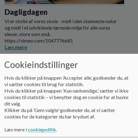
o
l
Dagligdagen
d
Vi er stolte af vores skole - midt i den skønneste natur
e
og midt i et udviklende lærende miljø for alle vores
t
elever, store som små.
https://vimeo.com/1047776681
Læs mere
Cookieindstillinger
Hvis du klikker på knappen ’Accepter alle’, godkender du, at
vi sætter cookies til brug for statistik.
Hvis du klikker på knappen ’Kun nødvendige,’ sætter vi ikke
cookies til statistik – vi benytter dog en cookie for at huske
dit valg.
Klikker du på ’Gem valgte’ godkender du, at vi sætter
cookies for de kategorier du har krydset af.
Læs mere i
cookiepolitik
.