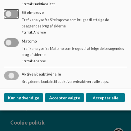
o
091023 Referat.pdf
Formål
:
Funktionalitet
l
SiteImprove
d
e
Trafikanalyse fra Siteimprove som bruges til at følge de
18122023 Referat.pdf
t
besøgendes brug af siderne
Formål
:
Analyse
Matomo
Trafikanalyse fra Matomo som bruges til at følge de besøgendes
brug af siderne.
Øster Nykirke Skole
Formål
:
Analyse
Skolestien 10, 7173 Vonge
Aktiver/deaktivér alle
Osternykirkeskole@vejle.dk
Brug denne kontakt til at aktivere/deaktivere alle apps.
76 81 44 20
EAN NR.
5798006343461
Kun nødvendige
Accepter valgte
Accepter alle
Tilgængelighedserklæring
Sitemap
Cookie politik