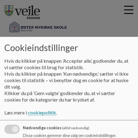
oesternykirkeskole
Cookieindstillinger
G
å
Skolebestyrelsen
Referater 2023/2024
Hvis du klikker på knappen ’Accepter alle’, godkender du, at
t
vi sætter cookies til brug for statistik.
i
Hvis du klikker på knappen ’Kun nødvendige,’ sætter vi ikke
Referater 2023/2024
l
cookies til statistik – vi benytter dog en cookie for at huske
h
dit valg.
o
Klikker du på ’Gem valgte’ godkender du, at vi sætter
v
Referater fra møder i skolebestyrelsen skoleåret 2324
cookies for de kategorier du har krydset af.
e
Dokumenter
d
Læs mere i
cookiepolitik
.
i
referat 300823.pdf
n
d
Nødvendige cookies
(altid nødvendig)
h
Disse cookies gemmer dine valg om cookieindstillinger.