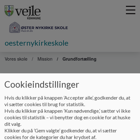
oesternykirkeskole
G
å
Vores skole
Mission
Grundfortælling
t
i
Skolens grundfortælling
l
Cookieindstillinger
h
o
v
Skolens Grundfortælling.
Hvis du klikker på knappen ’Accepter alle’, godkender du, at
e
vi sætter cookies til brug for statistik.
Øster Nykirke Skole er et dejligt sted at være.
d
Hvis du klikker på knappen ’Kun nødvendige,’ sætter vi ikke
i
cookies til statistik – vi benytter dog en cookie for at huske
Skolen er rummelig for både børn og voksne, og afstanden
n
dit valg.
mellem børn, personale, forældre og ledelse er lille.
d
Klikker du på ’Gem valgte’ godkender du, at vi sætter
h
cookies for de kategorier du har krydset af.