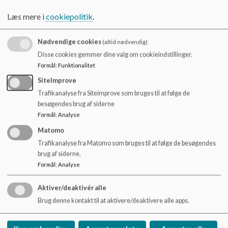
Vi passer på hinanden, store som små.
o
l
Læs mere i
cookiepolitik
.
Elevrådet siger: ”her kan man lide børn”.
d
e
Personalet er dygtig og engageret, og søger konstant faglig
Nødvendige cookies
(altid nødvendig)
t
og pædagogisk udvikling. Fagligheden går hånd i hånd med
Disse cookies gemmer dine valg om cookieindstillinger.
eksperimenter og udvikling. Det engagerede personale ser
Formål
:
Funktionalitet
muligheder.
SiteImprove
Trafikanalyse fra Siteimprove som bruges til at følge de
Skolen har flotte og velholdte fysiske rammer. Vi har
besøgendes brug af siderne
mulighed for at nå Danmarks skønneste natur med
pedalkraft.
Formål
:
Analyse
Matomo
Skolen er forankret i lokalsamfundet med et bredt
Trafikanalyse fra Matomo som bruges til at følge de besøgendes
samarbejde med foreninger og klubber.
brug af siderne.
Formål
:
Analyse
Aktiver/deaktivér alle
Brug denne kontakt til at aktivere/deaktivere alle apps.
Øster Nykirke Skole