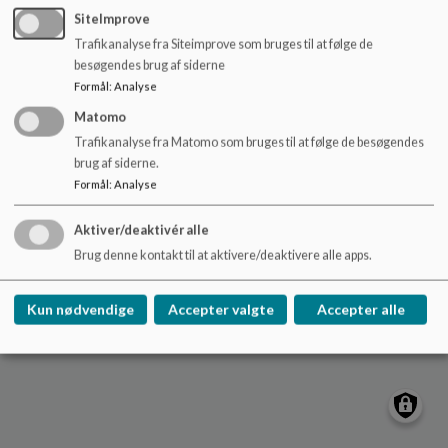
o
SiteImprove
l
Trafikanalyse fra Siteimprove som bruges til at følge de
d
Øster Nykirke Skole
besøgendes brug af siderne
e
Skolestien 10, 7173 Vonge
Formål
:
Analyse
t
Osternykirkeskole@vejle.dk
Matomo
76 81 44 20
Trafikanalyse fra Matomo som bruges til at følge de besøgendes
EAN NR.
5798006343461
brug af siderne.
Tilgængelighedserklæring
Formål
:
Analyse
Sitemap
Aktiver/deaktivér alle
Brug denne kontakt til at aktivere/deaktivere alle apps.
Cookie politik
Kun nødvendige
Accepter valgte
Accepter alle