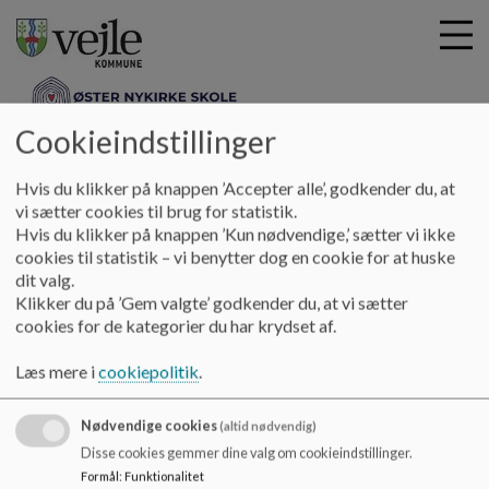
Cookieindstillinger
oesternykirkeskole
G
Hvis du klikker på knappen ’Accepter alle’, godkender du, at
å
Alt det praktiske
Persondata
vi sætter cookies til brug for statistik.
t
Hvis du klikker på knappen ’Kun nødvendige,’ sætter vi ikke
i
cookies til statistik – vi benytter dog en cookie for at huske
Persondata
l
dit valg.
h
Klikker du på ’Gem valgte’ godkender du, at vi sætter
o
cookies for de kategorier du har krydset af.
v
Øster Nykirke Skole er underlangt reglerne for
e
datasikkerhed og håndtering af personoplysninger. Da Øster
Læs mere i
cookiepolitik
.
d
Nykirke Skole hører under Vejle Kommune er det derved
i
Vejle Kommunes DPO kontakte og retningslinjer du skal
Nødvendige cookies
n
orientere dig i. De kan findes
her
.
(altid nødvendig)
d
Disse cookies gemmer dine valg om cookieindstillinger.
h
Formål
:
Funktionalitet